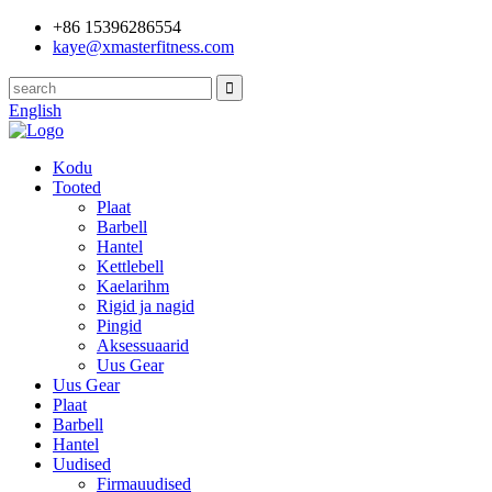
+86 15396286554
kaye@xmasterfitness.com
English
Kodu
Tooted
Plaat
Barbell
Hantel
Kettlebell
Kaelarihm
Rigid ja nagid
Pingid
Aksessuaarid
Uus Gear
Uus Gear
Plaat
Barbell
Hantel
Uudised
Firmauudised