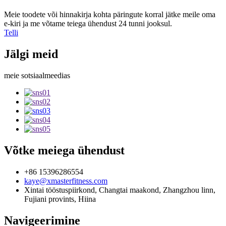
Meie toodete või hinnakirja kohta päringute korral jätke meile oma
e-kiri ja me võtame teiega ühendust 24 tunni jooksul.
Telli
Jälgi meid
meie sotsiaalmeedias
Võtke meiega ühendust
+86 15396286554
kaye@xmasterfitness.com
Xintai tööstuspiirkond, Changtai maakond, Zhangzhou linn,
Fujiani provints, Hiina
Navigeerimine