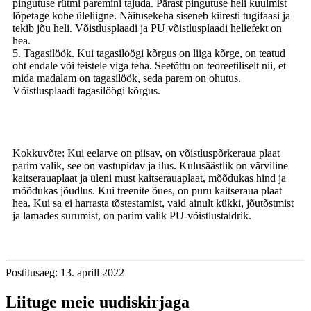
pingutuse rütmi paremini tajuda. Pärast pingutuse heli kuulmist
lõpetage kohe üleliigne. Näitusekeha siseneb kiiresti tugifaasi ja
tekib jõu heli. Võistlusplaadi ja PU võistlusplaadi heliefekt on
hea.
5. Tagasilöök. Kui tagasilöögi kõrgus on liiga kõrge, on teatud
oht endale või teistele viga teha. Seetõttu on teoreetiliselt nii, et
mida madalam on tagasilöök, seda parem on ohutus.
Võistlusplaadi tagasilöögi kõrgus.
Kokkuvõte: Kui eelarve on piisav, on võistluspõrkeraua plaat
parim valik, see on vastupidav ja ilus. Kulusäästlik on värviline
kaitserauaplaat ja üleni must kaitserauaplaat, mõõdukas hind ja
mõõdukas jõudlus. Kui treenite õues, on puru kaitseraua plaat
hea. Kui sa ei harrasta tõstestamist, vaid ainult kükki, jõutõstmist
ja lamades surumist, on parim valik PU-võistlustaldrik.
Postitusaeg: 13. aprill 2022
Liituge meie uudiskirjaga