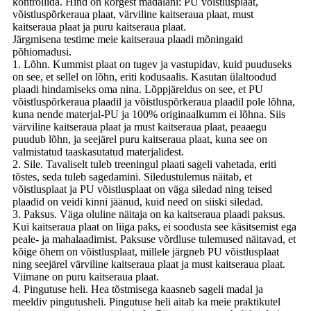
kontrollida. Hind on kõrgest madalani: PU võistlusplaat,
võistluspõrkeraua plaat, värviline kaitseraua plaat, must
kaitseraua plaat ja puru kaitseraua plaat.
Järgmisena testime meie kaitseraua plaadi mõningaid
põhiomadusi.
1. Lõhn. Kummist plaat on tugev ja vastupidav, kuid puuduseks
on see, et sellel on lõhn, eriti kodusaalis. Kasutan ülaltoodud
plaadi hindamiseks oma nina. Lõppjäreldus on see, et PU
võistluspõrkeraua plaadil ja võistluspõrkeraua plaadil pole lõhna,
kuna nende materjal-PU ja 100% originaalkumm ei lõhna. Siis
värviline kaitseraua plaat ja must kaitseraua plaat, peaaegu
puudub lõhn, ja seejärel puru kaitseraua plaat, kuna see on
valmistatud taaskasutatud materjalidest.
2. Sile. Tavaliselt tuleb treeningul plaati sageli vahetada, eriti
tõstes, seda tuleb sagedamini. Siledustulemus näitab, et
võistlusplaat ja PU võistlusplaat on väga siledad ning teised
plaadid on veidi kinni jäänud, kuid need on siiski siledad.
3. Paksus. Väga oluline näitaja on ka kaitseraua plaadi paksus.
Kui kaitseraua plaat on liiga paks, ei soodusta see käsitsemist ega
peale- ja mahalaadimist. Paksuse võrdluse tulemused näitavad, et
kõige õhem on võistlusplaat, millele järgneb PU võistlusplaat
ning seejärel värviline kaitseraua plaat ja must kaitseraua plaat.
Viimane on puru kaitseraua plaat.
4. Pingutuse heli. Hea tõstmisega kaasneb sageli madal ja
meeldiv pingutusheli. Pingutuse heli aitab ka meie praktikutel