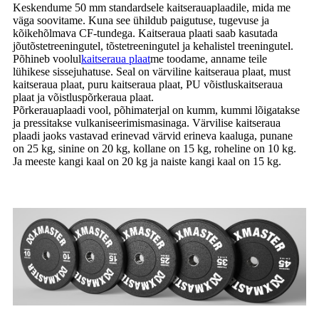
Keskendume 50 mm standardsele kaitserauaplaadile, mida me
väga soovitame. Kuna see ühildub paigutuse, tugevuse ja
kõikehõlmava CF-tundega. Kaitseraua plaati saab kasutada
jõutõstetreeningutel, tõstetreeningutel ja kehalistel treeningutel.
Põhineb voolul
kaitseraua plaat
me toodame, anname teile
lühikese sissejuhatuse. Seal on värviline kaitseraua plaat, must
kaitseraua plaat, puru kaitseraua plaat, PU võistluskaitseraua
plaat ja võistluspõrkeraua plaat.
Põrkerauaplaadi vool, põhimaterjal on kumm, kummi lõigatakse
ja pressitakse vulkaniseerimismasinaga. Värvilise kaitseraua
plaadi jaoks vastavad erinevad värvid erineva kaaluga, punane
on 25 kg, sinine on 20 kg, kollane on 15 kg, roheline on 10 kg.
Ja meeste kangi kaal on 20 kg ja naiste kangi kaal on 15 kg.