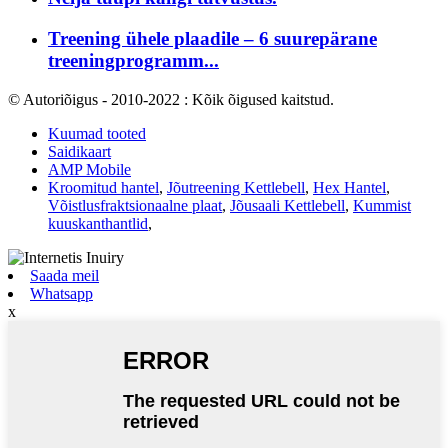
Treening ühele plaadile – 6 suurepärane
treeningprogramm...
© Autoriõigus - 2010-2022 : Kõik õigused kaitstud.
Kuumad tooted
Saidikaart
AMP Mobile
Kroomitud hantel
,
Jõutreening Kettlebell
,
Hex Hantel
,
Võistlusfraktsionaalne plaat
,
Jõusaali Kettlebell
,
Kummist
kuuskanthantlid
,
Saada meil
Whatsapp
x