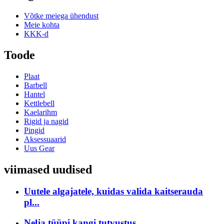
Võtke meiega ühendust
Meie kohta
KKK-d
Toode
Plaat
Barbell
Hantel
Kettlebell
Kaelarihm
Rigid ja nagid
Pingid
Aksessuaarid
Uus Gear
viimased uudised
Uutele algajatele, kuidas valida kaitserauda
pl...
Nelja tüüpi kangi tutvustus.