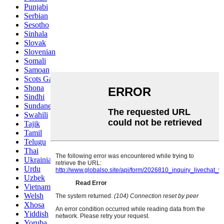
Punjabi
Serbian
Sesotho
Sinhala
Slovak
Slovenian
Somali
Samoan
Scots Gaelic
Shona
Sindhi
Sundanese
Swahili
Tajik
Tamil
Telugu
Thai
Ukrainian
Urdu
Uzbek
Vietnamese
Welsh
Xhosa
Yiddish
Yoruba