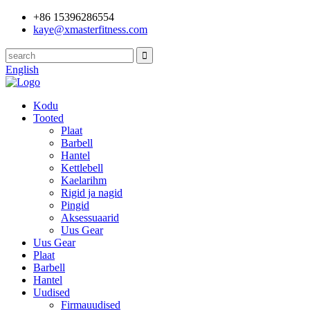
+86 15396286554
kaye@xmasterfitness.com
English
Kodu
Tooted
Plaat
Barbell
Hantel
Kettlebell
Kaelarihm
Rigid ja nagid
Pingid
Aksessuaarid
Uus Gear
Uus Gear
Plaat
Barbell
Hantel
Uudised
Firmauudised