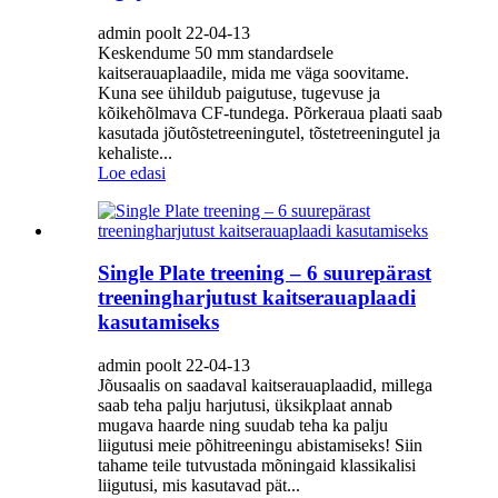
admin poolt 22-04-13
Keskendume 50 mm standardsele
kaitserauaplaadile, mida me väga soovitame.
Kuna see ühildub paigutuse, tugevuse ja
kõikehõlmava CF-tundega. Põrkeraua plaati saab
kasutada jõutõstetreeningutel, tõstetreeningutel ja
kehaliste...
Loe edasi
Single Plate treening – 6 suurepärast
treeningharjutust kaitserauaplaadi
kasutamiseks
admin poolt 22-04-13
Jõusaalis on saadaval kaitserauaplaadid, millega
saab teha palju harjutusi, üksikplaat annab
mugava haarde ning suudab teha ka palju
liigutusi meie põhitreeningu abistamiseks! Siin
tahame teile tutvustada mõningaid klassikalisi
liigutusi, mis kasutavad pät...