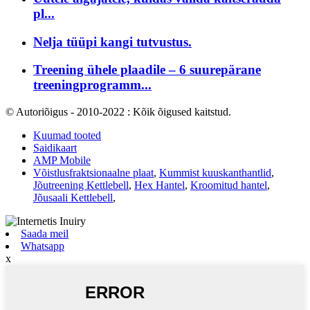
pl...
Nelja tüüpi kangi tutvustus.
Treening ühele plaadile – 6 suurepärane
treeningprogramm...
© Autoriõigus - 2010-2022 : Kõik õigused kaitstud.
Kuumad tooted
Saidikaart
AMP Mobile
Võistlusfraktsionaalne plaat
,
Kummist kuuskanthantlid
,
Jõutreening Kettlebell
,
Hex Hantel
,
Kroomitud hantel
,
Jõusaali Kettlebell
,
Saada meil
Whatsapp
x