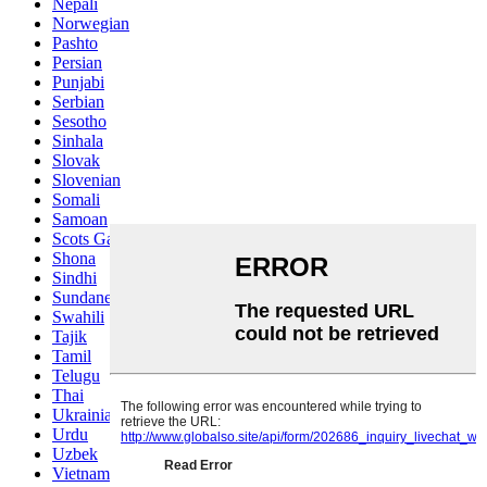
Nepali
Norwegian
Pashto
Persian
Punjabi
Serbian
Sesotho
Sinhala
Slovak
Slovenian
Somali
Samoan
Scots Gaelic
Shona
Sindhi
Sundanese
Swahili
Tajik
Tamil
Telugu
Thai
Ukrainian
Urdu
Uzbek
Vietnamese