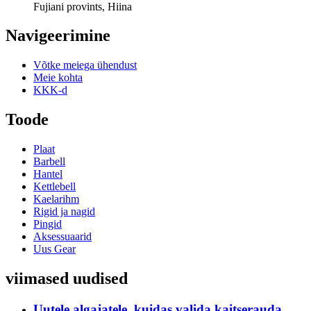
Fujiani provints, Hiina
Navigeerimine
Võtke meiega ühendust
Meie kohta
KKK-d
Toode
Plaat
Barbell
Hantel
Kettlebell
Kaelarihm
Rigid ja nagid
Pingid
Aksessuaarid
Uus Gear
viimased uudised
Uutele algajatele, kuidas valida kaitserauda