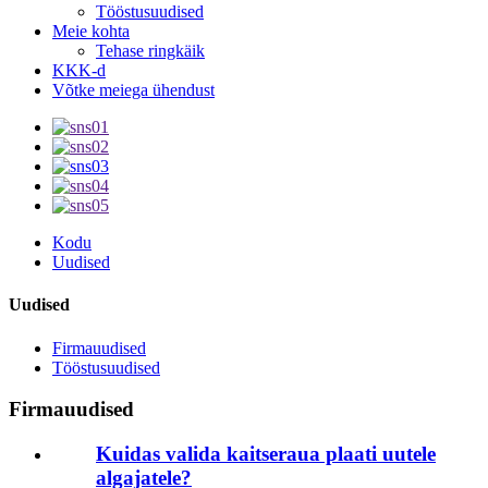
Tööstusuudised
Meie kohta
Tehase ringkäik
KKK-d
Võtke meiega ühendust
Kodu
Uudised
Uudised
Firmauudised
Tööstusuudised
Firmauudised
Kuidas valida kaitseraua plaati uutele
algajatele?