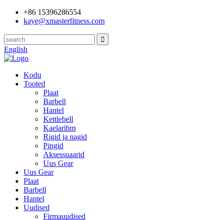
+86 15396286554
kaye@xmasterfitness.com
English
Kodu
Tooted
Plaat
Barbell
Hantel
Kettlebell
Kaelarihm
Rigid ja nagid
Pingid
Aksessuaarid
Uus Gear
Uus Gear
Plaat
Barbell
Hantel
Uudised
Firmauudised