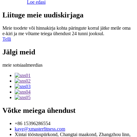
Loe edasi
Liituge meie uudiskirjaga
Meie toodete või hinnakirja kohta päringute korral jätke meile oma
e-kiri ja me võtame teiega ühendust 24 tunni jooksul.
Telli
Jälgi meid
meie sotsiaalmeedias
Võtke meiega ühendust
+86 15396286554
kaye@xmasterfitness.com
Xintai tööstuspiirkond, Changtai maakond, Zhangzhou linn,