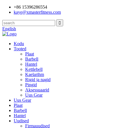
+86 15396286554
kaye@xmasterfitness.com
English
Kodu
Tooted
Plaat
Barbell
Hantel
Kettlebell
Kaelarihm
Rigid ja nagid
Pingid
Aksessuaarid
Uus Gear
Uus Gear
Plaat
Barbell
Hantel
Uudised
Firmauudised