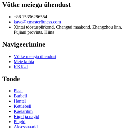
Võtke meiega ühendust
+86 15396286554
kaye@xmasterfitness.com
Xintai tööstuspiirkond, Changtai maakond, Zhangzhou linn,
Fujiani provints, Hiina
Navigeerimine
Võtke meiega ühendust
Meie kohta
KKK-d
Toode
Plaat
Barbell
Hantel
Kettlebell
Kaelarihm
Rigid ja nagid
Pingid
Aksessuaarid