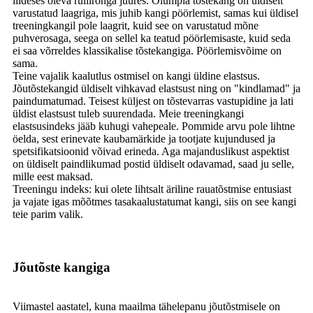
liideses oleva rullirõnga juures. Olümpia tõstekang on üldiselt
varustatud laagriga, mis juhib kangi pöörlemist, samas kui üldisel
treeningkangil pole laagrit, kuid see on varustatud mõne
puhverosaga, seega on sellel ka teatud pöörlemisaste, kuid seda
ei saa võrreldes klassikalise tõstekangiga. Pöörlemisvõime on
sama.
Teine vajalik kaalutlus ostmisel on kangi üldine elastsus.
Jõutõstekangid üldiselt vihkavad elastsust ning on "kindlamad" ja
paindumatumad. Teisest küljest on tõstevarras vastupidine ja lati
üldist elastsust tuleb suurendada. Meie treeningkangi
elastsusindeks jääb kuhugi vahepeale. Pommide arvu pole lihtne
öelda, sest erinevate kaubamärkide ja tootjate kujundused ja
spetsifikatsioonid võivad erineda. Aga majanduslikust aspektist
on üldiselt paindlikumad postid üldiselt odavamad, saad ju selle,
mille eest maksad.
Treeningu indeks: kui olete lihtsalt äriline rauatõstmise entusiast
ja vajate igas mõõtmes tasakaalustatumat kangi, siis on see kangi
teie parim valik.
Jõutõste kangiga
Viimastel aastatel, kuna maailma tähelepanu jõutõstmisele on