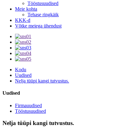
Tööstusuudised
Meie kohta
Tehase ringkäik
KKK-d
Võtke meiega ühendust
Kodu
Uudised
Nelja tüüpi kangi tutvustus.
Uudised
Firmauudised
Tööstusuudised
Nelja tüüpi kangi tutvustus.