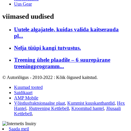
Uus Gear
viimased uudised
Uutele algajatele, kuidas valida kaitserauda
pl...
Nelja tüüpi kangi tutvustus.
Treening ühele plaadile – 6 suurepärane
treeningprogramm...
© Autoriõigus - 2010-2022 : Kõik õigused kaitstud.
Kuumad tooted
Saidikaart
AMP Mobile
Võistlusfraktsionaalne plaat
,
Kummist kuuskanthantlid
,
Hex
Hantel
,
Jõutreening Kettlebell
,
Kroomitud hantel
,
Jõusaali
Kettlebell
,
Saada meil