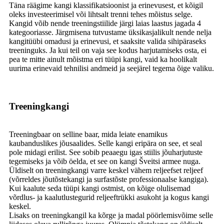
Täna räägime kangi klassifikatsioonist ja erinevusest, et kõigil
oleks investeerimisel või lihtsalt trenni tehes mõistus selge.
Kangid võib nende treeningstiilide järgi laias laastus jagada 4
kategooriasse. Järgmisena tutvustame üksikasjalikult nende nelja
kangitüübi omadusi ja erinevusi, et saaksite valida sihipäraseks
treeninguks. Ja kui teil on vaja see kodus harjutamiseks osta, ei
pea te mitte ainult mõistma eri tüüpi kangi, vaid ka hoolikalt
uurima erinevaid tehnilisi andmeid ja seejärel tegema õige valiku.
Treeningkangi
Treeningbaar on selline baar, mida leiate enamikus
kaubanduslikes jõusaalides. Selle kangi eripära on see, et seal
pole midagi erilist. See sobib peaaegu igas stiilis jõuharjutuste
tegemiseks ja võib öelda, et see on kangi Šveitsi armee nuga.
Üldiselt on treeningkangi varre keskel vähem reljeefset reljeef
(võrreldes jõutõstekangi ja surfastõste professionaalse kangiga).
Kui kaalute seda tüüpi kangi ostmist, on kõige olulisemad
võrdlus- ja kaalutlustegurid reljeeftrükki asukoht ja kogus kangi
keskel.
Lisaks on treeningkangil ka kõrge ja madal pöörlemisvõime selle