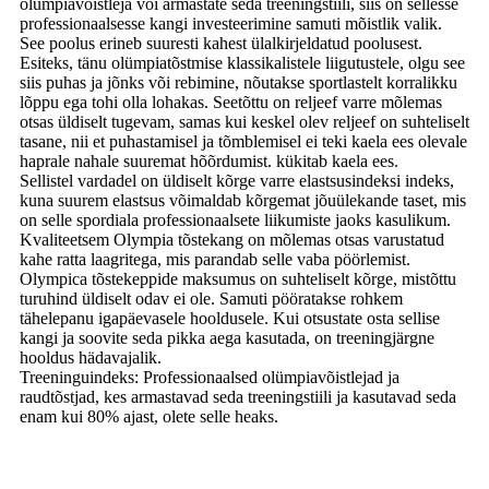
olümpiavõistleja või armastate seda treeningstiili, siis on sellesse
professionaalsesse kangi investeerimine samuti mõistlik valik.
See poolus erineb suuresti kahest ülalkirjeldatud poolusest.
Esiteks, tänu olümpiatõstmise klassikalistele liigutustele, olgu see
siis puhas ja jõnks või rebimine, nõutakse sportlastelt korralikku
lõppu ega tohi olla lohakas. Seetõttu on reljeef varre mõlemas
otsas üldiselt tugevam, samas kui keskel olev reljeef on suhteliselt
tasane, nii et puhastamisel ja tõmblemisel ei teki kaela ees olevale
haprale nahale suuremat hõõrdumist. kükitab kaela ees.
Sellistel vardadel on üldiselt kõrge varre elastsusindeksi indeks,
kuna suurem elastsus võimaldab kõrgemat jõuülekande taset, mis
on selle spordiala professionaalsete liikumiste jaoks kasulikum.
Kvaliteetsem Olympia tõstekang on mõlemas otsas varustatud
kahe ratta laagritega, mis parandab selle vaba pöörlemist.
Olympica tõstekeppide maksumus on suhteliselt kõrge, mistõttu
turuhind üldiselt odav ei ole. Samuti pööratakse rohkem
tähelepanu igapäevasele hooldusele. Kui otsustate osta sellise
kangi ja soovite seda pikka aega kasutada, on treeningjärgne
hooldus hädavajalik.
Treeninguindeks: Professionaalsed olümpiavõistlejad ja
raudtõstjad, kes armastavad seda treeningstiili ja kasutavad seda
enam kui 80% ajast, olete selle heaks.