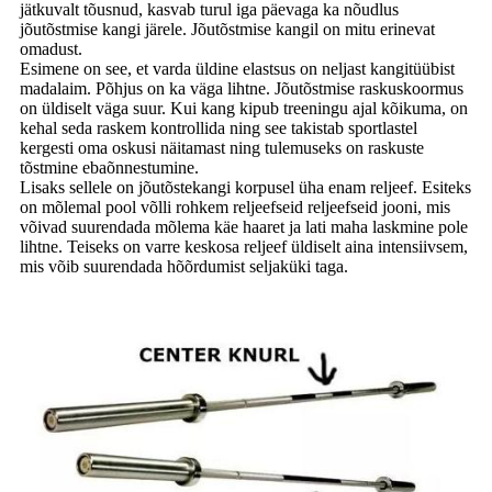
jätkuvalt tõusnud, kasvab turul iga päevaga ka nõudlus
jõutõstmise kangi järele. Jõutõstmise kangil on mitu erinevat
omadust.
Esimene on see, et varda üldine elastsus on neljast kangitüübist
madalaim. Põhjus on ka väga lihtne. Jõutõstmise raskuskoormus
on üldiselt väga suur. Kui kang kipub treeningu ajal kõikuma, on
kehal seda raskem kontrollida ning see takistab sportlastel
kergesti oma oskusi näitamast ning tulemuseks on raskuste
tõstmine ebaõnnestumine.
Lisaks sellele on jõutõstekangi korpusel üha enam reljeef. Esiteks
on mõlemal pool võlli rohkem reljeefseid reljeefseid jooni, mis
võivad suurendada mõlema käe haaret ja lati maha laskmine pole
lihtne. Teiseks on varre keskosa reljeef üldiselt aina intensiivsem,
mis võib suurendada hõõrdumist seljaküki taga.