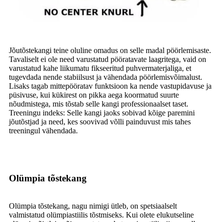
Jõutõstekangi teine ​​oluline omadus on selle madal pöörlemisaste.
Tavaliselt ei ole need varustatud pööratavate laagritega, vaid on
varustatud kahe liikumatu fikseeritud puhvermaterjaliga, et
tugevdada nende stabiilsust ja vähendada pöörlemisvõimalust.
Lisaks tagab mittepööratav funktsioon ka nende vastupidavuse ja
püsivuse, kui kükirest on pikka aega koormatud suurte
nõudmistega, mis tõstab selle kangi professionaalset taset.
Treeningu indeks: Selle kangi jaoks sobivad kõige paremini
jõutõstjad ja need, kes soovivad võlli painduvust mis tahes
treeningul vähendada.
Olümpia tõstekang
Olümpia tõstekang, nagu nimigi ütleb, on spetsiaalselt
valmistatud olümpiastiilis tõstmiseks. Kui olete elukutseline