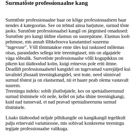
Surmatõste professionaalne kang
Surmtõste professionaalne baar on kõige professionaalsem baar
nendes 4 kategoorias. See on tehtud ainsa harjutuse, surnud tõste
jaoks. Surutõste professionaalsel kangil on järgmised omadused:
Surutõste pro kangi üldine elastsus on suurepärane. Elastsus loob
pehmuse, mis annab lõhkehoova kasutamisel suurema
"tugevuse". Võll tõmmatakse enne üles kui raskused mõlemas
otsas, parandades sellega teie treeningtaset, mis on algajatele
väga sõbralik. Survetõste professionaalse võlli kogupikkus on
pikem kui ülaltoodud kolm, kuigi erinevus pole eriti ilmne.
Deadlift professionaalsetel kangidel on tugevamad varrejäljed kui
tavalistel jõusaali treeningkangidel, sest teate, need sünnivad
surnud tõstest ja on elastsemad, nii et haare peab olema vastavalt
suurem.
Treeningu indeks: sobib jõutõstjatele, kes on spetsialiseerunud
surnud tõstmisele või neile, kellel on juba ühine treeningkangi,
kuid nad tunnevad, et nad peavad spetsialiseeruma surnud
tõstmisele.
Lisaks ülaltoodud neljale põhikangile on kangikangil tegelikult
palju erinevaid variatsioone, mis sobivad konkreetse treeningu
tegijate professionaalse valikuga.