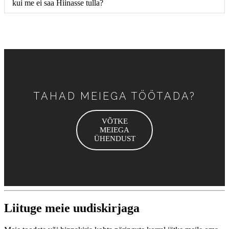
kui me ei saa Hiinasse tulla?
TAHAD MEIEGA TÖÖTADA?
VÕTKE
MEIEGA
ÜHENDUST
Liituge meie uudiskirjaga