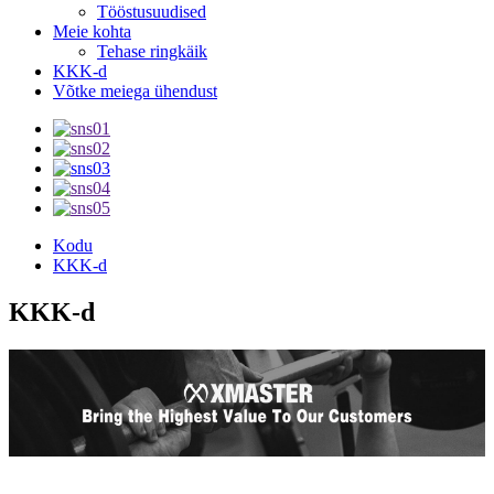
Tööstusuudised
Meie kohta
Tehase ringkäik
KKK-d
Võtke meiega ühendust
Kodu
KKK-d
KKK-d