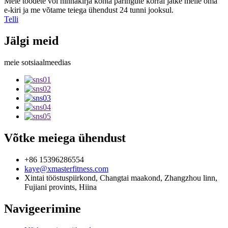
Meie toodete või hinnakirja kohta päringute korral jätke meile oma
e-kiri ja me võtame teiega ühendust 24 tunni jooksul.
Telli
Jälgi meid
meie sotsiaalmeedias
Võtke meiega ühendust
+86 15396286554
kaye@xmasterfitness.com
Xintai tööstuspiirkond, Changtai maakond, Zhangzhou linn,
Fujiani provints, Hiina
Navigeerimine