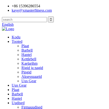
+86 15396286554
kaye@xmasterfitness.com
English
Kodu
Tooted
Plaat
Barbell
Hantel
Kettlebell
Kaelarihm
Rigid ja nagid
Pingid
Aksessuaarid
Uus Gear
Uus Gear
Plaat
Barbell
Hantel
Uudised
Firmauudised