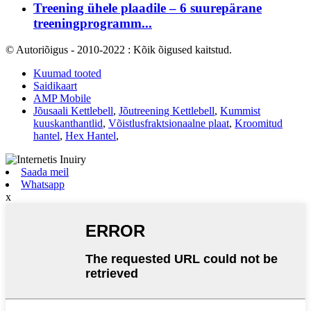
Treening ühele plaadile – 6 suurepärane
treeningprogramm...
© Autoriõigus - 2010-2022 : Kõik õigused kaitstud.
Kuumad tooted
Saidikaart
AMP Mobile
Jõusaali Kettlebell
,
Jõutreening Kettlebell
,
Kummist
kuuskanthantlid
,
Võistlusfraktsionaalne plaat
,
Kroomitud
hantel
,
Hex Hantel
,
Saada meil
Whatsapp
x