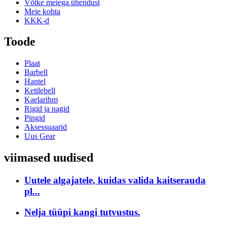
Võtke meiega ühendust
Meie kohta
KKK-d
Toode
Plaat
Barbell
Hantel
Kettlebell
Kaelarihm
Rigid ja nagid
Pingid
Aksessuaarid
Uus Gear
viimased uudised
Uutele algajatele, kuidas valida kaitserauda
pl...
Nelja tüüpi kangi tutvustus.