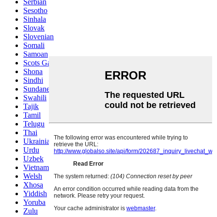
Serbian
Sesotho
Sinhala
Slovak
Slovenian
Somali
Samoan
Scots Gaelic
Shona
Sindhi
Sundanese
Swahili
Tajik
Tamil
Telugu
Thai
Ukrainian
Urdu
Uzbek
Vietnamese
Welsh
Xhosa
Yiddish
Yoruba
Zulu