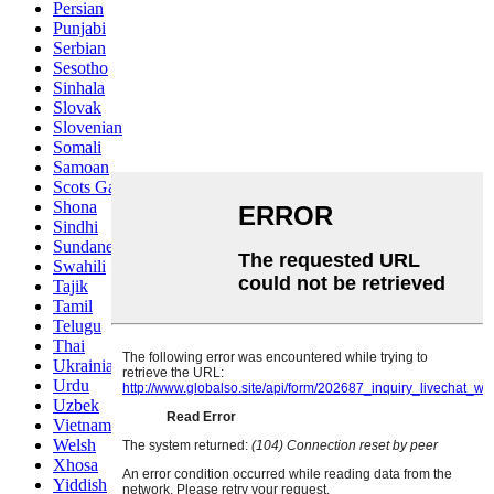
Persian
Punjabi
Serbian
Sesotho
Sinhala
Slovak
Slovenian
Somali
Samoan
Scots Gaelic
Shona
Sindhi
Sundanese
Swahili
Tajik
Tamil
Telugu
Thai
Ukrainian
Urdu
Uzbek
Vietnamese
Welsh
Xhosa
Yiddish