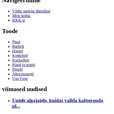
Navigeerimine
Võtke meiega ühendust
Meie kohta
KKK-d
Toode
Plaat
Barbell
Hantel
Kettlebell
Kaelarihm
Rigid ja nagid
Pingid
Aksessuaarid
Uus Gear
viimased uudised
Uutele algajatele, kuidas valida kaitserauda
pl...