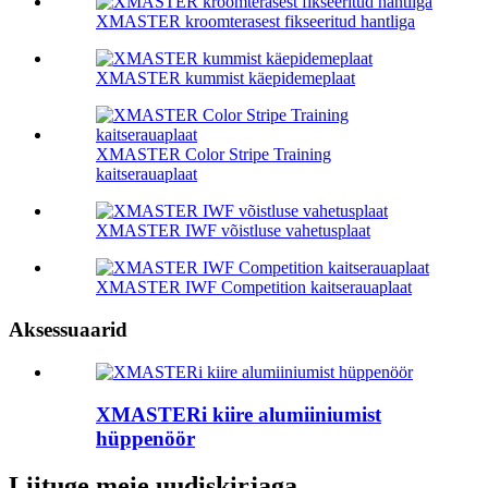
XMASTER kroomterasest fikseeritud hantliga
XMASTER kummist käepidemeplaat
XMASTER Color Stripe Training
kaitserauaplaat
XMASTER IWF võistluse vahetusplaat
XMASTER IWF Competition kaitserauaplaat
Aksessuaarid
XMASTERi kiire alumiiniumist
hüppenöör
Liituge meie uudiskirjaga