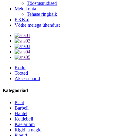
Tööstusuudised
Meie kohta
Tehase ringkäik
KKK-d
Võtke meiega ühendust
Kodu
Tooted
Aksessuaarid
Kategooriad
Plaat
Barbell
Hantel
Kettlebell
Kaelarihm
Rigid ja nagid
Pingid