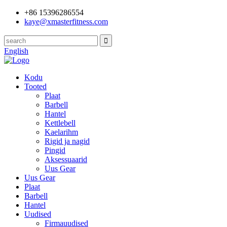
+86 15396286554
kaye@xmasterfitness.com
English
Kodu
Tooted
Plaat
Barbell
Hantel
Kettlebell
Kaelarihm
Rigid ja nagid
Pingid
Aksessuaarid
Uus Gear
Uus Gear
Plaat
Barbell
Hantel
Uudised
Firmauudised