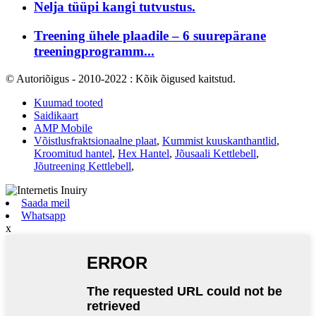
Nelja tüüpi kangi tutvustus.
Treening ühele plaadile – 6 suurepärane
treeningprogramm...
© Autoriõigus - 2010-2022 : Kõik õigused kaitstud.
Kuumad tooted
Saidikaart
AMP Mobile
Võistlusfraktsionaalne plaat
,
Kummist kuuskanthantlid
,
Kroomitud hantel
,
Hex Hantel
,
Jõusaali Kettlebell
,
Jõutreening Kettlebell
,
Saada meil
Whatsapp
x