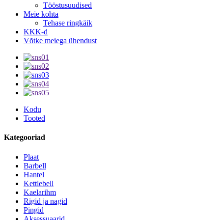
Tööstusuudised
Meie kohta
Tehase ringkäik
KKK-d
Võtke meiega ühendust
Kodu
Tooted
Kategooriad
Plaat
Barbell
Hantel
Kettlebell
Kaelarihm
Rigid ja nagid
Pingid
Aksessuaarid