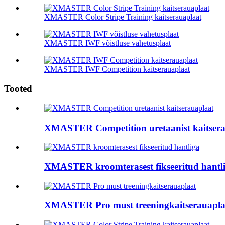
XMASTER Color Stripe Training kaitserauaplaat
XMASTER IWF võistluse vahetusplaat
XMASTER IWF Competition kaitserauaplaat
Tooted
XMASTER Competition uretaanist kaitsera
XMASTER kroomterasest fikseeritud hantl
XMASTER Pro must treeningkaitserauapla