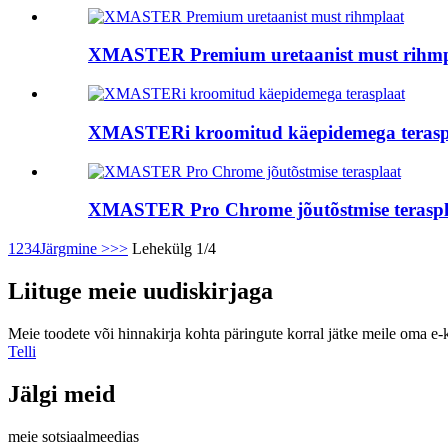
XMASTER Premium uretaanist must rihmp
XMASTERi kroomitud käepidemega terasp
XMASTER Pro Chrome jõutõstmise teraspl
1
2
3
4
Järgmine >
>>
Lehekülg 1/4
Liituge meie uudiskirjaga
Meie toodete või hinnakirja kohta päringute korral jätke meile oma e-
Telli
Jälgi meid
meie sotsiaalmeedias