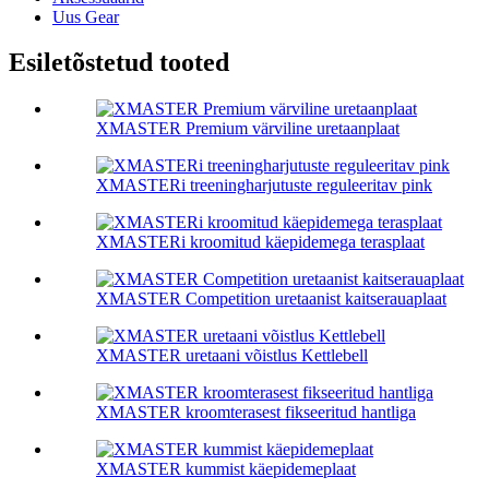
Uus Gear
Esiletõstetud tooted
XMASTER Premium värviline uretaanplaat
XMASTERi treeningharjutuste reguleeritav pink
XMASTERi kroomitud käepidemega terasplaat
XMASTER Competition uretaanist kaitserauaplaat
XMASTER uretaani võistlus Kettlebell
XMASTER kroomterasest fikseeritud hantliga
XMASTER kummist käepidemeplaat