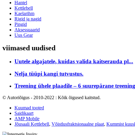
Hantel
Kettlebell
Kaelarihm
Rigid ja nagid
Pingid
Aksessuaarid
Uus Gear
viimased uudised
Uutele algajatele, kuidas valida kaitserauda pl...
Nelja tüüpi kangi tutvustus.
Treening ühele plaadile – 6 suurepärane treeni
© Autoriõigus - 2010-2022 : Kõik õigused kaitstud.
Kuumad tooted
Saidikaart
AMP Mobile
Jõusaali Kettlebell
,
Võistlusfraktsionaalne plaat
,
Kummist kuusk