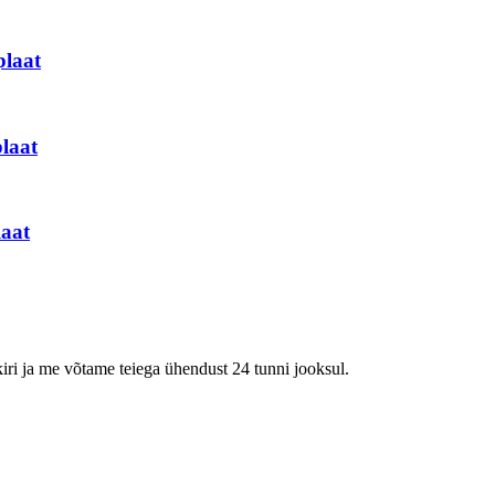
laat
laat
aat
kiri ja me võtame teiega ühendust 24 tunni jooksul.