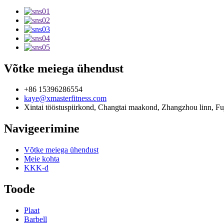
Võtke meiega ühendust
+86 15396286554
kaye@xmasterfitness.com
Xintai tööstuspiirkond, Changtai maakond, Zhangzhou linn, Fuj
Navigeerimine
Võtke meiega ühendust
Meie kohta
KKK-d
Toode
Plaat
Barbell