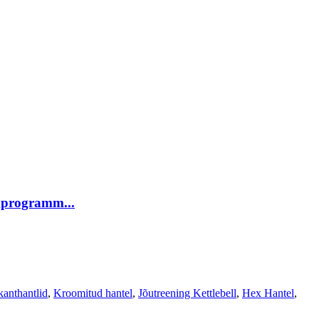
ngprogramm...
anthantlid
,
Kroomitud hantel
,
Jõutreening Kettlebell
,
Hex Hantel
,