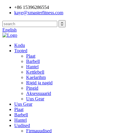
+86 15396286554
kaye@xmasterfitness.com
English
Kodu
Tooted
Plaat
Barbell
Hantel
Kettlebell
Kaelarihm
Rigid ja nagid
Pingid
Aksessuaarid
Uus Gear
Uus Gear
Plaat
Barbell
Hantel
Uudised
Firmauudised