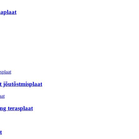
aplaat
t jõutõstmisplaat
g terasplaat
t