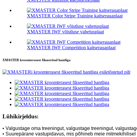
XMASTER Color Stripe Training kaitserauaplaat
XMASTER IWF võistluse vahetusplaat
XMASTER IWF Competition kaitserauaplaat
XMASTER kroomterasest fikseeritud hantliga
Lühikirjeldus:
• Valgustage oma treeningut, valgustage treeningut, valgusta
• Suurepärane vastupidavus, mis põhineb meie mitmekihilisel 