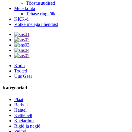
Tööstusuudised
Meie kohta
Tehase ringkäik
KKK-d
Võtke meiega ühendust
Kodu
Tooted
Uus Gear
Kategooriad
Plaat
Barbell
Hantel
Kettlebell
Kaelarihm
Rigid ja nagid
Pingid