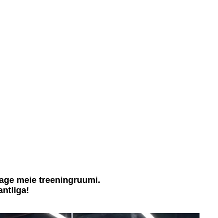
age meie treeningruumi.
ntliga!