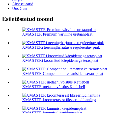
Aksessuaarid
Uus Gear
Esiletõstetud tooted
XMASTER Premium värviline uretaanplaat
XMASTERi treeningharjutuste reguleeritav pink
XMASTERi kroomitud käepidemega terasplaat
XMASTER Competition uretaanist kaitserauaplaat
XMASTER uretaani võistlus Kettlebell
XMASTER kroomterasest fikseeritud hantliga
XMASTER kummist käepidemeplaat