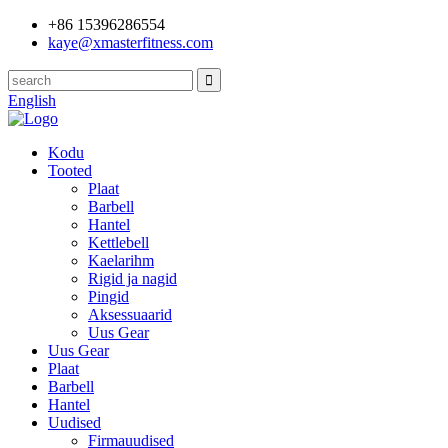
+86 15396286554
kaye@xmasterfitness.com
English
Kodu
Tooted
Plaat
Barbell
Hantel
Kettlebell
Kaelarihm
Rigid ja nagid
Pingid
Aksessuaarid
Uus Gear
Uus Gear
Plaat
Barbell
Hantel
Uudised
Firmauudised