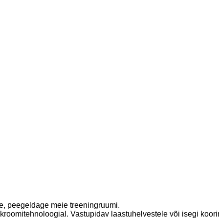
ge, peegeldage meie treeningruumi.
kroomitehnoloogial. Vastupidav laastuhelvestele või isegi koori