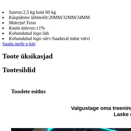
Suurus:
2,5 kg kuni 60 kg
Käepideme läbimõõt:
20MM/32MM/34MM
Materjal:
Teras
Kaalu taluvus:
±1%
Kohandatud logo:
Jah
Kohandatud logo värv:
Saadaval mitut värvi
Saada meile e-kiri
Toote üksikasjad
Tootesildid
Toodete esitlus
Valgustage oma treenin
Laske 